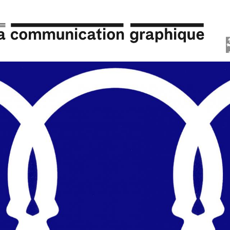
Aller
au
menu
R