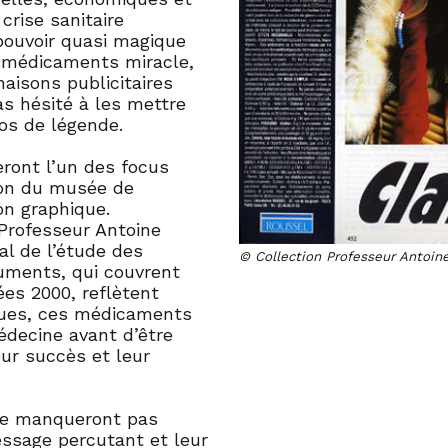
crise sanitaire
 pouvoir quasi magique
 médicaments miracle,
naisons publicitaires
as hésité à les mettre
os de légende.
eront l’un des focus
lon du musée de
on graphique.
 Professeur Antoine
al de l’étude des
© Collection Professeur Antoi
uments, qui couvrent
es 2000, reflètent
iques, ces médicaments
édecine avant d’être
eur succès et leur
 ne manqueront pas
message percutant et leur