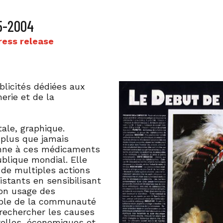
5-2004
ress release
blicités dédiées aux
erie et de la
tale, graphique.
t plus que jamais
ienne à ces médicaments
blique mondial. Elle
à de multiples actions
istants en sensibilisant
bon usage des
emble de la communauté
r rechercher les causes
urelles, économiques et