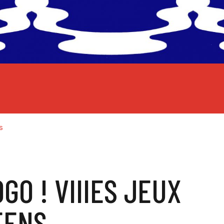
s
GO ! VIIIES JEUX
ÉENS